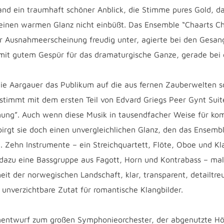
d ein traumhaft schöner Anblick, die Stimme pures Gold, da
inen warmen Glanz nicht einbüßt. Das Ensemble “Chaarts Ch
er Ausnahmeerscheinung freudig unter, agierte bei den Gesan
 mit gutem Gespür für das dramaturgische Ganze, gerade bei
ie Aargauer das Publikum auf die aus fernen Zauberwelten 
timmt mit dem ersten Teil von Edvard Griegs Peer Gynt Suite
ung”. Auch wenn diese Musik in tausendfacher Weise für ko
birgt sie doch einen unvergleichlichen Glanz, den das Ensem
. Zehn Instrumente – ein Streichquartett, Flöte, Oboe und Kla
dazu eine Bassgruppe aus Fagott, Horn und Kontrabass – mal
eit der norwegischen Landschaft, klar, transparent, detailtre
 unverzichtbare Zutat für romantische Klangbilder.
enentwurf zum großen Symphonieorchester, der abgenutzte H