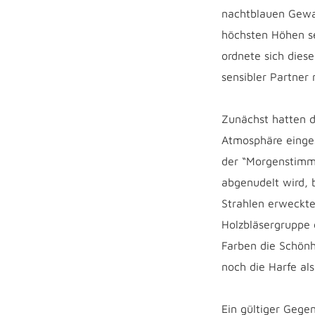
nachtblauen Gewan
höchsten Höhen se
ordnete sich dies
sensibler Partner
Zunächst hatten d
Atmosphäre einges
der “Morgenstimm
abgenudelt wird, 
Strahlen erweckte
Holzbläsergruppe 
Farben die Schönh
noch die Harfe als
Ein gültiger Geg