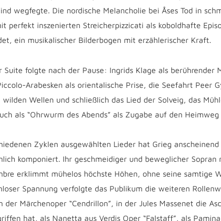
Wind wegfegte. Die nordische Melancholie bei Åses Tod in sch
it perfekt inszenierten Streicherpizzicati als koboldhafte Epis
t, ein musikalischer Bilderbogen mit erzählerischer Kraft.
r Suite folgte nach der Pause: Ingrids Klage als berührender
Piccolo-Arabesken als orientalische Prise, die Seefahrt Peer G
wilden Wellen und schließlich das Lied der Solveig, das M
auch als “Ohrwurm des Abends” als Zugabe auf den Heimweg
chiedenen Zyklen ausgewählten Lieder hat Grieg anscheinend
lich komponiert. Ihr geschmeidiger und beweglicher Sopran
mbre erklimmt mühelos höchste Höhen, ohne seine samtige W
emloser Spannung verfolgte das Publikum die weiteren Rollenw
in der Märchenoper “Cendrillon”, in der Jules Massenet die As
iffen hat, als Nanetta aus Verdis Oper “Falstaff”, als Pamin