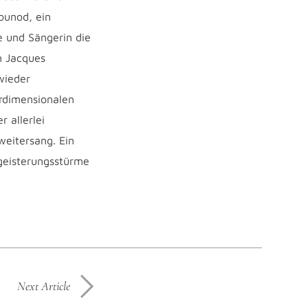
Gounod, ein
e und Sängerin die
n Jacques
wieder
rdimensionalen
 allerlei
weitersang. Ein
geisterungsstürme
Next Article