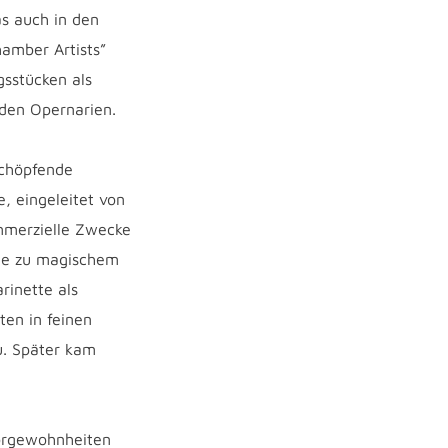
s auch in den
amber Artists”
gsstücken als
 den Opernarien.
schöpfende
, eingeleitet von
mmerzielle Zwecke
ble zu magischem
rinette als
ten in feinen
u. Später kam
örgewohnheiten