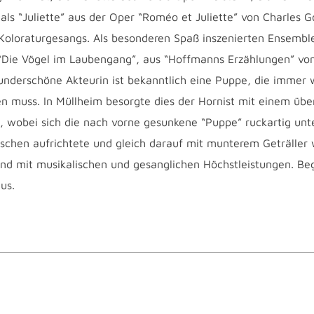
als “Juliette” aus der Oper “Roméo et Juliette” von Charles 
Koloraturgesangs. Als besonderen Spaß inszenierten Ensembl
“Die Vögel im Laubengang”, aus “Hoffmanns Erzählungen” vo
nderschöne Akteurin ist bekanntlich eine Puppe, die immer 
 muss. In Müllheim besorgte dies der Hornist mit einem übe
, wobei sich die nach vorne gesunkene “Puppe” ruckartig unter
chen aufrichtete und gleich darauf mit munterem Geträller 
d mit musikalischen und gesanglichen Höchstleistungen. Be
us.