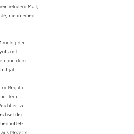
meichelndem Moll,
ode, die in einen
 Monolog der
ynts mit
ühlemann dem
 mitgab.
 für Regula
 mit dem
eichheit zu
echsel der
chenputtel-
a aus Mozarts