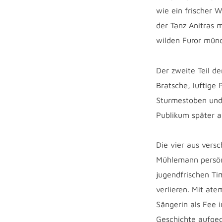
wie ein frischer 
der Tanz Anitras m
wilden Furor münde
Der zweite Teil de
Bratsche, luftige 
Sturmestoben und 
Publikum später 
Die vier aus vers
Mühlemann persön
jugendfrischen Ti
verlieren. Mit at
Sängerin als Fee 
Geschichte aufgegr